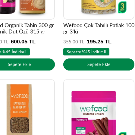
 Organik Tahin 300 gr
Wefood Çok Tahıllı Patlak 100
nik Dut Özü 315 gr
gr 3'lü
600.05 TL
195.25 TL
0 TL
N
355.00 TL
o
e %45 İndirimli
Sepette %45 İndirimli
r
m
Sepete Ekle
Sepete Ekle
a
l
f
i
y
a
t