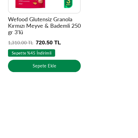
Wefood Glutensiz Granola
Kırmızı Meyve & Bademli 250
gr 3'lü
720.50 TL
N
1,310.00 TL
o
Sepette %45 İndirimli
r
m
Sepete Ekle
a
l
f
i
y
a
t