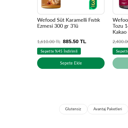
Wefood Süt Karamelli Fıstık
Wefoo
Ezmesi 300 gr 3'lü
Tozu 1
Kakao 
885.50 TL
N
1,610.00 TL
N
2,400.0
o
o
Sepette %45 İndirimli
Sepett
r
r
m
m
Sepete Ekle
a
a
l
l
f
f
i
i
y
y
a
a
t
t
Glutensiz
Avantaj Paketleri