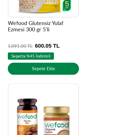
Wefood Glutensiz Yulaf
Ezmesi 300 gr 5'li
600.05 TL
N
1,091.00 TL
o
Sepette %45 İndirimli
r
m
Sepete Ekle
a
l
f
i
y
a
t