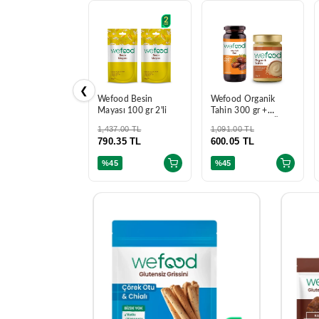
❮
Wefood Besin
Wefood Organik
Mayası 100 gr 2'li
Tahin 300 gr +
Wefood Hurma Özü
1,437.00 TL
1,091.00 TL
315 gr
790.35 TL
600.05 TL
%45
%45