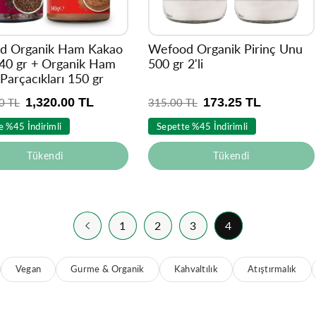
d Organik Ham Kakao
Wefood Organik Pirinç Unu
40 gr + Organik Ham
500 gr 2'li
Parçacıkları 150 gr
1,320.00 TL
173.25 TL
0 TL
N
315.00 TL
o
e %45 İndirimli
Sepette %45 İndirimli
r
m
Tükendi
Tükendi
a
l
f
i
y
1
2
3
4
a
t
Vegan
Gurme & Organik
Kahvaltılık
Atıştırmalık