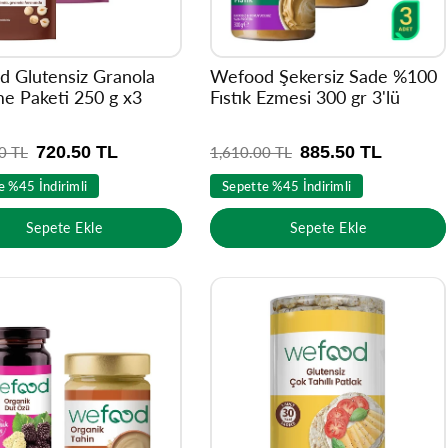
 Glutensiz Granola
Wefood Şekersiz Sade %100
 Paketi 250 g x3
Fıstık Ezmesi 300 gr 3'lü
720.50 TL
885.50 TL
0 TL
N
1,610.00 TL
o
e %45 İndirimli
Sepette %45 İndirimli
r
m
Sepete Ekle
Sepete Ekle
a
l
f
i
y
a
t