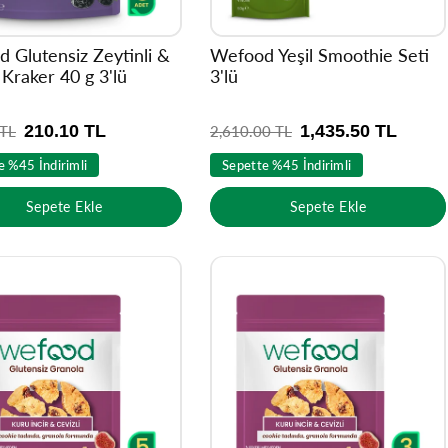
 Glutensiz Zeytinli &
Wefood Yeşil Smoothie Seti
 Kraker 40 g 3'lü
3'lü
210.10 TL
1,435.50 TL
 TL
N
2,610.00 TL
o
e %45 İndirimli
Sepette %45 İndirimli
r
m
Sepete Ekle
Sepete Ekle
a
l
f
i
y
a
t