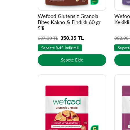
Wefood Glutensiz Granola
Wefood
Bites Kakao & Fındıklı 60 gr
Kekikli
5'li
350.35 TL
N
637.00 TL
N
382.00
o
o
Sepette %45 İndirimli
Sepett
r
r
m
m
Sepete Ekle
a
a
l
l
f
f
i
i
y
y
a
a
t
t