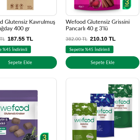
 Glutensiz Kavrulmuş
Wefood Glutensiz Grissini
ğday 400 gr
Pancarlı 40 g 3'lü
187.55 TL
210.10 TL
 TL
N
382.00 TL
o
e %45 İndirimli
Sepette %45 İndirimli
r
m
Sepete Ekle
Sepete Ekle
a
l
f
i
y
a
t