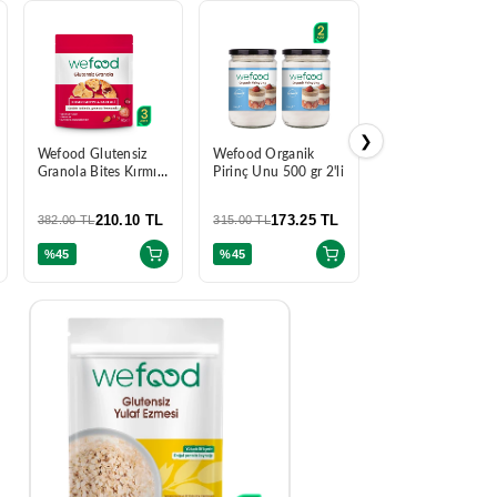
❯
Wefood Glutensiz
Wefood Organik
Wefood Glutensi
Granola Bites Kırmızı
Pirinç Unu 500 gr 2'li
Grissini Çörekot
Meyve & Bademli 60
Chia 40 g 3'lü
gr 3'lü
210.10 TL
173.25 TL
210.10
382.00 TL
315.00 TL
382.00 TL
%45
%45
%45