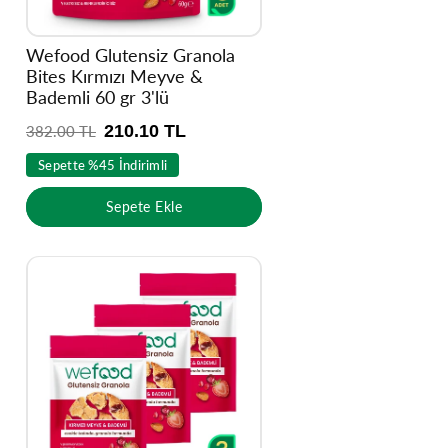
Wefood Glutensiz Granola
Bites Kırmızı Meyve &
Bademli 60 gr 3'lü
210.10 TL
N
382.00 TL
o
Sepette %45 İndirimli
r
m
Sepete Ekle
a
l
f
i
y
a
t