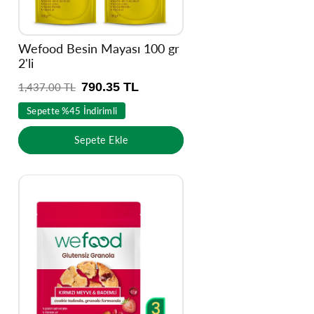
Wefood Besin Mayası 100 gr
2'li
790.35 TL
N
1,437.00 TL
o
Sepette %45 İndirimli
r
m
Sepete Ekle
a
l
f
i
y
a
t