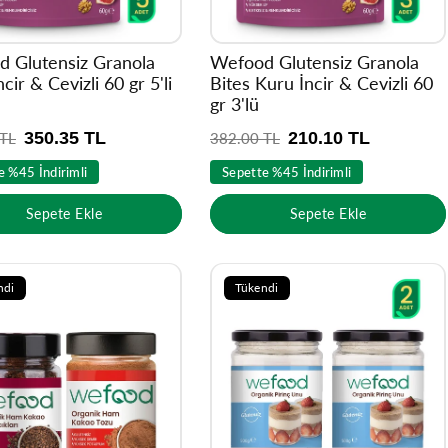
 Glutensiz Granola
Wefood Glutensiz Granola
cir & Cevizli 60 gr 5'li
Bites Kuru İncir & Cevizli 60
gr 3'lü
350.35 TL
210.10 TL
 TL
N
382.00 TL
o
e %45 İndirimli
Sepette %45 İndirimli
r
m
Sepete Ekle
Sepete Ekle
a
l
f
i
ndi
Tükendi
y
a
t