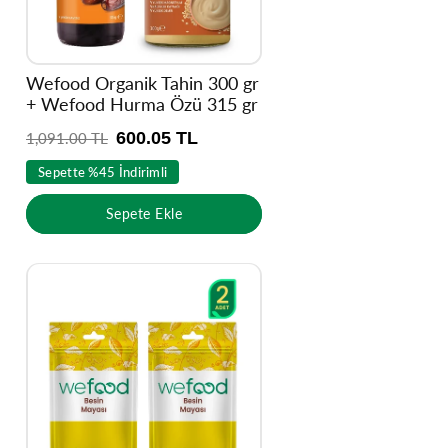
Wefood Organik Tahin 300 gr
+ Wefood Hurma Özü 315 gr
600.05 TL
N
1,091.00 TL
o
Sepette %45 İndirimli
r
m
Sepete Ekle
a
l
f
i
y
a
t