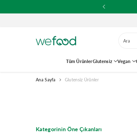
ğ
de Kargoların Gönderimi Yapılmaktadır.
e
a
t
l
a
Ara
Tüm Ürünler
Glutensiz
Vegan
Ana Sayfa
Glutensiz Ürünler
Kategorinin Öne Çıkanları