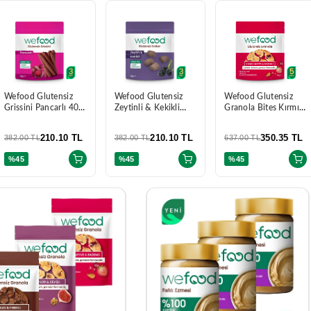
Wefood Glutensiz
Wefood Glutensiz
Wefood Glutensiz
Grissini Pancarlı 40 g
Zeytinli & Kekikli
Granola Bites Kırmızı
3'lü
Kraker 40 g 3'lü
Meyve & Bademli 60
gr 5'li
210.10 TL
210.10 TL
350.35 TL
382.00 TL
382.00 TL
637.00 TL
%45
%45
%45