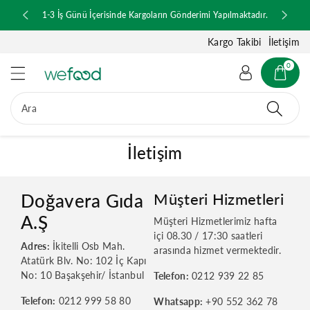
ğ
1-3 İş Günü İçerisinde Kargoların Gönderimi Yapılmaktadır.
e
a
Kargo Takibi
İletişim
t
l
0
a
Ara
İletişim
Doğavera Gıda
Müşteri Hizmetleri
A.Ş
Müşteri Hizmetlerimiz hafta
içi 08.30 / 17:30 saatleri
Adres:
İkitelli Osb Mah.
arasında hizmet vermektedir.
Atatürk Blv. No: 102 İç Kapı
No: 10 Başakşehir/ İstanbul
Telefon:
0212 939 22 85
Telefon:
0212 999 58 80
Whatsapp:
‪+90 552 362 78