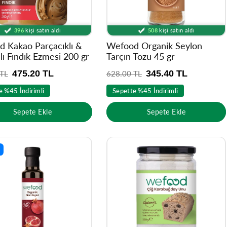
Ürünü
8714
kişi inceledi
Ürünü
8219
kişi inceledi
3933
kişinin sepetinde
5602
kişinin sepetinde
396
kişi satın aldı
508
kişi satın aldı
Ürünü
8714
kişi inceledi
Ürünü
8219
kişi inceledi
 Kakao Parçacıklı &
Wefood Organik Seylon
ı Fındık Ezmesi 200 gr
Tarçın Tozu 45 gr
475.20 TL
345.40 TL
 TL
N
628.00 TL
o
e %45 İndirimli
Sepette %45 İndirimli
r
m
Sepete Ekle
Sepete Ekle
a
l
f
i
y
a
t