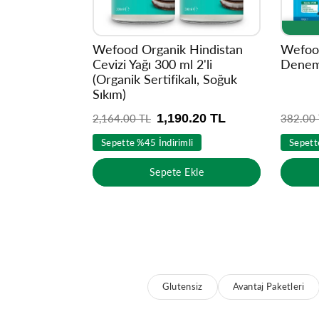
Wefood Organik Hindistan
Wefood
Cevizi Yağı 300 ml 2'li
Denem
(Organik Sertifikalı, Soğuk
Sıkım)
1,190.20 TL
N
2,164.00 TL
N
382.00
o
o
Sepette %45 İndirimli
Sepett
r
r
m
m
Sepete Ekle
a
a
l
l
f
f
i
i
y
y
a
a
t
t
Glutensiz
Avantaj Paketleri