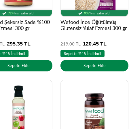
Ürünü
14500
kişi inceledi
Ürünü
8143
kişi inceledi
7821
kişinin sepetinde
9805
kişinin sepetinde
724
kişi satın aldı
937
kişi satın aldı
Ürünü
14500
kişi inceledi
Ürünü
8143
kişi inceledi
d Şekersiz Sade %100
Wefood İnce Öğütülmüş
 Ezmesi 300 gr
Glutensiz Yulaf Ezmesi 300 gr
295.35 TL
120.45 TL
 TL
N
219.00 TL
o
e %45 İndirimli
Sepette %45 İndirimli
r
m
Sepete Ekle
Sepete Ekle
a
l
f
i
y
a
t