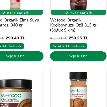
Ürünü
19608
kişi inceledi
Ürünü
7566
kişi inceledi
9034
kişinin sepetinde
4866
kişinin sepetinde
668
kişi satın aldı
442
kişi satın aldı
Ürünü
19608
kişi inceledi
Ürünü
7566
kişi inceledi
d Organik Elma Suyu
Wefood Organik
tresi 340 gr
Keçiboynuzu Özü 315 gr
(Soğuk Sıkım)
290.40 TL
250.25 TL
 TL
N
455.00 TL
o
e %45 İndirimli
Sepette %45 İndirimli
r
m
Sepete Ekle
Sepete Ekle
a
l
f
i
y
a
t