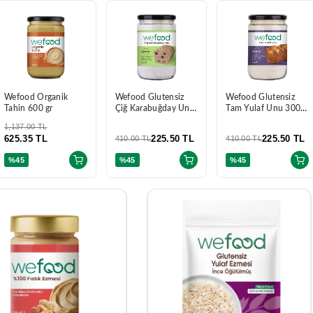
Wefood Organik
Wefood Glutensiz
Wefood Glutensiz
Tahin 600 gr
Çiğ Karabuğday Unu
Tam Yulaf Unu 300
350 gr
gr
1,137.00 TL
625.35 TL
225.50 TL
225.50 TL
410.00 TL
410.00 TL
%45
%45
%45