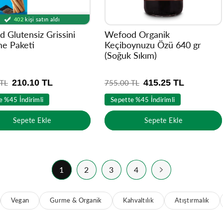
4127
kişinin sepetinde
402
kişi satın aldı
Ürünü
6758
kişi inceledi
 Glutensiz Grissini
Wefood Organik
e Paketi
Keçiboynuzu Özü 640 gr
(Soğuk Sıkım)
210.10 TL
415.25 TL
 TL
N
755.00 TL
o
e %45 İndirimli
Sepette %45 İndirimli
r
m
Sepete Ekle
Sepete Ekle
a
l
f
i
y
1
2
3
4
a
t
Vegan
Gurme & Organik
Kahvaltılık
Atıştırmalık