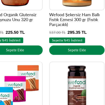
 Organik Glutensiz
Wefood Şekersiz Ham Ballı
ynuzu Unu 320 gr
Fıstık Ezmesi 300 gr (Fıstık
Parçacıklı)
225.50 TL
295.35 TL
 TL
N
537.00 TL
o
e %45 İndirimli
Sepette %45 İndirimli
r
m
Sepete Ekle
Sepete Ekle
a
l
f
i
y
a
t
Ürünü
6758
kişi inceledi