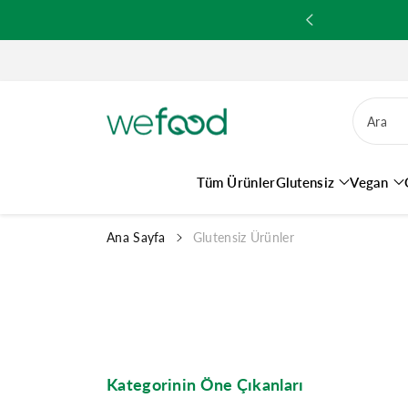
ğ
de Kargoların Gönderimi Yapılmaktadır.
e
a
t
l
a
Ara
Tüm Ürünler
Glutensiz
Vegan
Ana Sayfa
Glutensiz Ürünler
Kategorinin Öne Çıkanları