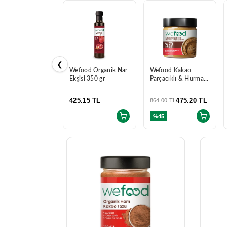
❮
Wefood Organik Nar
Wefood Kakao
Ekşisi 350 gr
Parçacıklı & Hurmalı
Fındık Ezmesi 200 gr
425.15 TL
475.20 TL
864.00 TL
%45