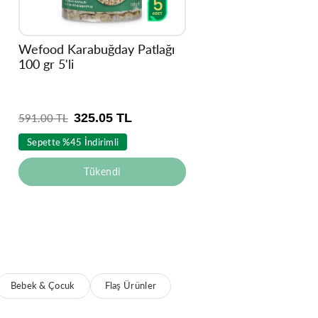
Wefood Karabuğday Patlağı
100 gr 5'li
325.05 TL
N
591.00 TL
o
Sepette %45 İndirimli
r
m
Tükendi
a
l
f
i
y
a
t
Bebek & Çocuk
Flaş Ürünler