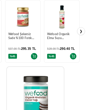
❯
Wefood Şekersiz
Wefood Organik
Wefood Glutensi
Sade %100 Fıstık
Elma Suyu
Yulaf Ezmesi 300
Ezmesi 300 gr
Konsantresi 340 gr
295.35 TL
290.40 TL
120.45
537.00 TL
528.00 TL
219.00 TL
%45
%45
%45