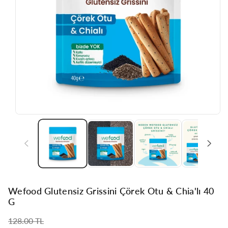
Wefood Glutensiz Grissini Çörek Otu & Chia'lı 40
G
Normal
128.00 TL