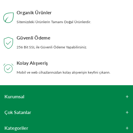
lezzetini uzun süre korumak için paketi ısı, ışık ve nem
kaynaklarından uzakta muhafaza etmek gerekiyor.
Organik Ürünler
Sitemizdeki Ürünlerin Tamamı Doğal Ürünlerdir.
Güvenli Ödeme
256 Bit SSL ile Güvenli Ödeme Yapabilirsiniz.
Kolay Alışveriş
Mobil ve web cihazlarınızdan kolay alışverişin keyfini çıkarın.
Kurumsal
Çok Satanlar
Kategoriler