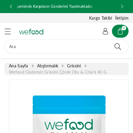
ğ
ılmaktadır.
1000 TL ve Üzeri Ücretsiz Kargo
e
a
Kargo Takibi
İletişim
t
l
0
a
Ü
Ara
r
ü
n
Ana Sayfa
Atıştırmalık
Grissini
b
Wefood Glutensiz Grissini Çörek Otu & Chia'lı 40 G
il
g
is
i
n
e
a
tl
a