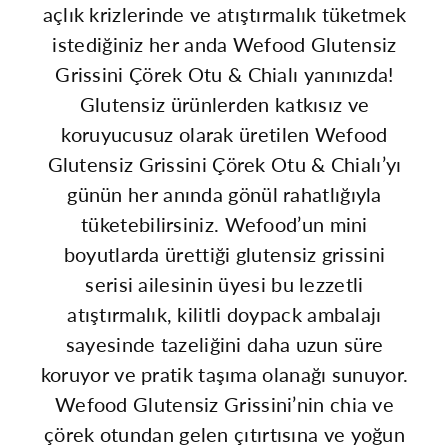
açlık krizlerinde ve atıştırmalık tüketmek
g
g
istediğiniz her anda Wefood Glutensiz
için
için
Grissini Çörek Otu & Chialı yanınızda!
Glutensiz ürünlerden katkısız ve
adedi
adedi
koruyucusuz olarak üretilen Wefood
azaltın
artırın
Glutensiz Grissini Çörek Otu & Chialı’yı
günün her anında gönül rahatlığıyla
tüketebilirsiniz. Wefood’un mini
boyutlarda ürettiği glutensiz grissini
serisi ailesinin üyesi bu lezzetli
atıştırmalık, kilitli doypack ambalajı
sayesinde tazeliğini daha uzun süre
koruyor ve pratik taşıma olanağı sunuyor.
Wefood Glutensiz Grissini’nin chia ve
çörek otundan gelen çıtırtısına ve yoğun