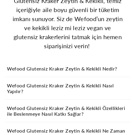
Glutensiz Kraker Zeytin & Kekikli, temiz
içeriğiyle aile boyu güvenli bir tüketim
imkanı sunuyor. Siz de Wefood’un zeytin
ve kekikli leziz mi leziz vegan ve
glutensiz krakerlerini tatmak için hemen
siparişinizi verin!
Wefood Glutensiz Kraker Zeytin & Kekikli Nedir?
Wefood Glutensiz Kraker Zeytin & Kekikli Nasıl
Wefood Glutensiz Kraker Zeytin & Kekikli hem hedef
Yapılır?
odaklı beslenenler hem de iyi beslenmeye özen gösterenler
tarafından gönül rahatlığıyla tüketilebilecek
katkısız/koruyucusuz bir tuzlu atıştırmalık çeşidi. Tarladan
Wefood Glutensiz Kraker Zeytin & Kekikli Özellikleri
Wefood Glutensiz Kraker Zeytin & Kekikli, doğal
ambalaja tamamen glutensiz hatlarda üretilen Wefood
ile Beslenmeye Nasıl Katkı Sağlar?
coğrafyasında ve mevsiminde yetişmiş birinci kalite
Glutensiz Kraker Zeytin & Kekikli, aynı zamanda hiçbir
malzemeler kullanılarak özenle hazırlanıyor. İçeriğinde
hayvansal bileşen içermediği için bitki bazlı beslenenler
yalnızca glutensiz yulaf unu, zeytin ezmesi, zeytinyağı,
Wefood Glutensiz Kraker Zeytin & Kekikli Ne Zaman
tarafından da güvenle tüketilebiliyor. Böylece hem
Wefood Glutensiz Kraker Zeytin & Kekikli’nin içeriğinde
hurma suyu, nişasta, tuz ve kekik bulunan bu Wefood