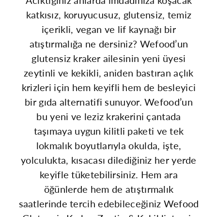
için
için
katkısız, koruyucusuz, glutensiz, temiz
adedi
adedi
içerikli, vegan ve lif kaynağı bir
atıştırmalığa ne dersiniz? Wefood’un
azaltın
artırın
glutensiz kraker ailesinin yeni üyesi
zeytinli ve kekikli, aniden bastıran açlık
krizleri için hem keyifli hem de besleyici
bir gıda alternatifi sunuyor. Wefood’un
bu yeni ve leziz krakerini çantada
taşımaya uygun kilitli paketi ve tek
lokmalık boyutlarıyla okulda, işte,
yolculukta, kısacası dilediğiniz her yerde
keyifle tüketebilirsiniz. Hem ara
öğünlerde hem de atıştırmalık
saatlerinde tercih edebileceğiniz Wefood