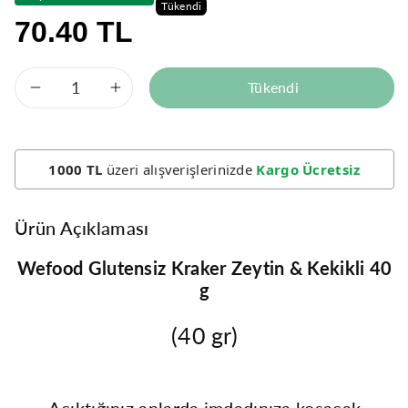
Tükendi
70.40 TL
Tükendi
Wefood
Wefood
Glutensiz
Glutensiz
1000 TL
üzeri alışverişlerinizde
Kargo Ücretsiz
Zeytinli
Zeytinli
&amp;
&amp;
Ürün Açıklaması
Kekikli
Kekikli
Wefood Glutensiz Kraker Zeytin & Kekikli 40
g
Kraker
Kraker
(40 gr)
40
40
gr
gr
Acıktığınız anlarda imdadınıza koşacak