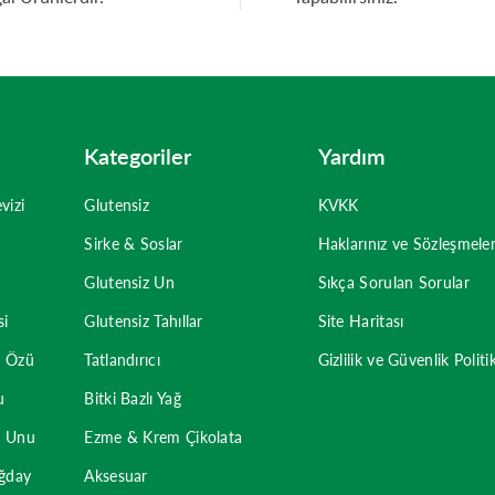
Kategoriler
Yardım
vizi
Glutensiz
KVKK
Sirke & Soslar
Haklarınız ve Sözleşmele
Glutensiz Un
Sıkça Sorulan Sorular
si
Glutensiz Tahıllar
Site Haritası
u Özü
Tatlandırıcı
Gizlilik ve Güvenlik Politi
u
Bitki Bazlı Yağ
u Unu
Ezme & Krem Çikolata
uğday
Aksesuar