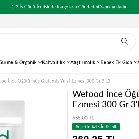
1000 TL ve Üzeri Ücretsiz Kargo
Gurme & Organik
Kahvaltılık
Atıştırmalık
Bebek Ek Gıda
od İnce Öğütülmüş Glutensiz Yulaf Ezmesi 300 Gr 3'lü
Wefood İnce Öğü
Ezmesi 300 Gr 3'
Normal
655.00 TL
fiyat
Sepette %45 İndirimli