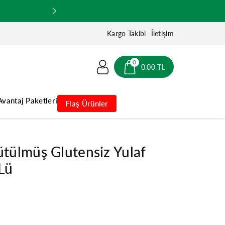
Kargo Takibi
İletişim
0
0.00 TL
Avantaj Paketleri
Flaş Ürünler
tülmüş Glutensiz Yulaf
lü