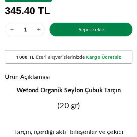
345.40 TL
Sepete ekle
Wefood
Wefood
Organik
Organik
1000 TL
üzeri alışverişlerinizde
Kargo Ücretsiz
Seylon
Seylon
Tarçın
Tarçın
Ürün Açıklaması
Çubuk
Çubuk
Wefood Organik Seylon Çubuk Tarçın
20
20
(20 gr)
gr
gr
için
için
Tarçın, içerdiği aktif bileşenler ve çekici