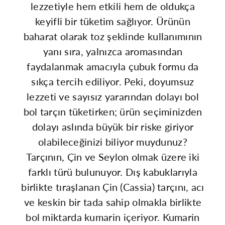
adedi
adedi
lezzetiyle hem etkili hem de oldukça
keyifli bir tüketim sağlıyor. Ürünün
azaltın
artırın
baharat olarak toz şeklinde kullanımının
yanı sıra, yalnızca aromasından
faydalanmak amacıyla çubuk formu da
sıkça tercih ediliyor. Peki, doyumsuz
lezzeti ve sayısız yararından dolayı bol
bol tarçın tüketirken; ürün seçiminizden
dolayı aslında büyük bir riske giriyor
olabileceğinizi biliyor muydunuz?
Tarçının, Çin ve Seylon olmak üzere iki
farklı türü bulunuyor. Dış kabuklarıyla
birlikte tıraşlanan Çin (Cassia) tarçını, acı
ve keskin bir tada sahip olmakla birlikte
bol miktarda kumarin içeriyor. Kumarin