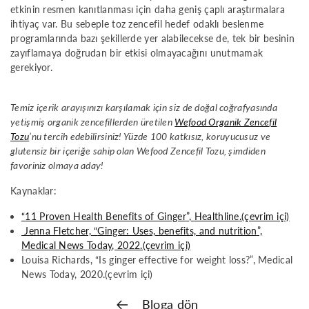
etkinin resmen kanıtlanması için daha geniş çaplı araştırmalara
ihtiyaç var. Bu sebeple toz zencefil hedef odaklı beslenme
programlarında bazı şekillerde yer alabilecekse de, tek bir besinin
zayıflamaya doğrudan bir etkisi olmayacağını unutmamak
gerekiyor.
Temiz içerik arayışınızı karşılamak için siz de doğal coğrafyasında
yetişmiş organik zencefillerden üretilen
Wefood Organik Zencefil
Tozu
’nu tercih edebilirsiniz! Yüzde 100 katkısız, koruyucusuz ve
glutensiz bir içeriğe sahip olan Wefood Zencefil Tozu, şimdiden
favoriniz olmaya aday!
Kaynaklar:
“
11 Proven Health Benefits of Ginger
”,
Healthline
.(çevrim içi)
Jenna Fletcher, “
Ginger: Uses, benefits, and nutrition
”,
Medical News Today
, 2022.(çevrim içi)
Louisa Richards, “
Is ginger effective for weight loss?
”,
Medical
News Today
, 2020.(çevrim içi)
Bloga dön