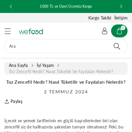
ğ
ılmaktadır.
1000 TL ve Üzeri Ücretsiz Kargo
e
a
Kargo Takibi
İletişim
t
l
0
a
Ara
Ana Sayfa
İyi Yaşam
Toz Zencefil Nedir? Nasıl Tüketilir Ve Faydaları Nelerdir?
Toz Zencefil Nedir? Nasıl Tüketilir ve Faydaları Nelerdir?
2 TEMMUZ 2024
Paylaş
İçecek ve yemek tariflerinin en güçlü başrollerinden biri olan
zencefili siz de halihazırda yakından tanıyor olmalısınız! Peki, bu