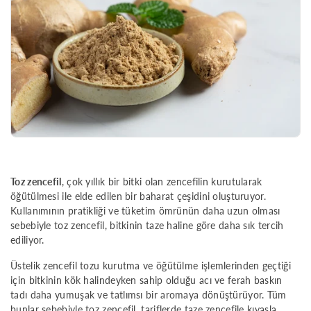
Toz zencefil
, çok yıllık bir bitki olan zencefilin kurutularak
öğütülmesi ile elde edilen bir baharat çeşidini oluşturuyor.
Kullanımının pratikliği ve tüketim ömrünün daha uzun olması
sebebiyle toz zencefil, bitkinin taze haline göre daha sık tercih
ediliyor.
Üstelik zencefil tozu kurutma ve öğütülme işlemlerinden geçtiği
için bitkinin kök halindeyken sahip olduğu acı ve ferah baskın
tadı daha yumuşak ve tatlımsı bir aromaya dönüştürüyor. Tüm
bunlar sebebiyle toz zencefil, tariflerde taze zencefile kıyasla