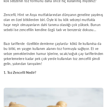
kök sebzenin toz formunu daha önce hiç kullanmış mıydınız?
Zencefil, Hint ve Asya mutfaklarından dünyanın geneline yayılmış
olan en özel bitkilerden biri. Öyle ki bu kök sebzeyi mutfakla
haşır neşir olmayanların dahi tanıma olasılığı çok yüksek. Bunun
sebebi ise zencefilin kendine özgü tadı ve benzersiz dokusu…
Bazı tariflerde -özellikle demleme çaylarda- kökü ile kullanılsa da
bu bitki, en yaygın kullanım alanını toz formuyla sağlıyor. Et ve
sebze yemeklerinden hamur işlerine, sıcak/soğuk çay tariflerinden
şekerlemelere kadar pek çok yerde kullanılan toz zencefili şimdi
gelin, yakından tanıyalım!
1. Toz Zencefil Nedir?