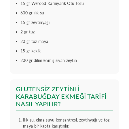
15 gr Wefood Karnıyarık Otu Tozu
600 gr ılık su
15 gr zeytinyağı
2 gr tuz
20 gr toz maya
15 gr kekik
200 gr dilimlenmiş siyah zeytin
GLUTENSİZ ZEYTİNLİ
KARABUĞDAY EKMEĞİ TARİFİ
NASIL YAPILIR?
Ilık su, elma suyu konsantresi, zeytinyağı ve toz
maya bir kapta karıştırılır.