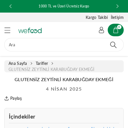
ğ
ılmaktadır.
1000 TL ve Üzeri Ücretsiz Kargo
e
a
Kargo Takibi
İletişim
t
l
0
a
Ara
Ana Sayfa
Tarifler
GLUTENSİZ ZEYTİNLİ KARABUĞDAY EKMEĞİ
GLUTENSİZ ZEYTİNLİ KARABUĞDAY EKMEĞİ
4 NISAN 2025
Paylaş
İçindekiler