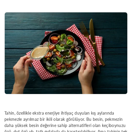
Tahin, özellikle ekstra enerjiye ihtiyaç duyulan kış aylarında
pekmezle ayrılmaz bir ikili olarak görülüyor. Bu besin, pekmezin
daha yüksek besin değerine sahip alternatifleri olan keçiboynuzu
özü, dut özü vb. tatlı gıdalarla da karıştırılabiliyor. Ama tahinin tek