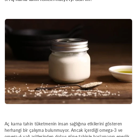
Aç karna tahin tüketmenin insan sağlığına etkilerini gösteren
herhangi bir çalışma bulunmuyor. Ancak içerdiği omega-3 ve
omega-6 yağ asitlerinden dolayı güne tahinle başlamanın enerjik