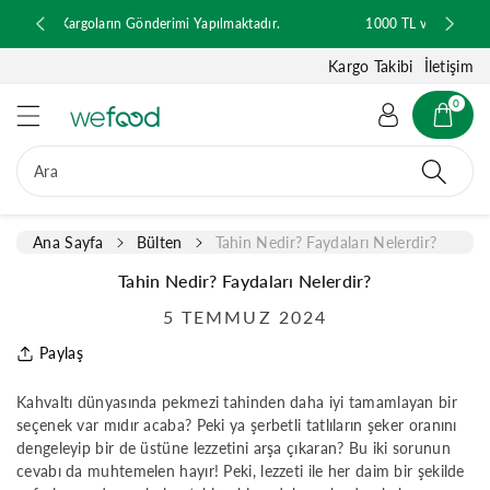
ğ
ılmaktadır.
1000 TL ve Üzeri Ücretsiz Kargo
e
a
Kargo Takibi
İletişim
t
l
0
a
Ara
Ana Sayfa
Bülten
Tahin Nedir? Faydaları Nelerdir?
Tahin Nedir? Faydaları Nelerdir?
5 TEMMUZ 2024
Paylaş
Kahvaltı dünyasında pekmezi tahinden daha iyi tamamlayan bir
seçenek var mıdır acaba? Peki ya şerbetli tatlıların şeker oranını
dengeleyip bir de üstüne lezzetini arşa çıkaran? Bu iki sorunun
cevabı da muhtemelen hayır! Peki, lezzeti ile her daim bir şekilde