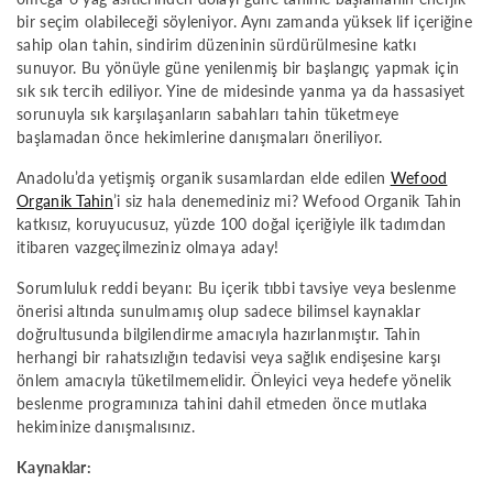
bir seçim olabileceği söyleniyor. Aynı zamanda yüksek lif içeriğine
sahip olan tahin, sindirim düzeninin sürdürülmesine katkı
sunuyor. Bu yönüyle güne yenilenmiş bir başlangıç yapmak için
sık sık tercih ediliyor. Yine de midesinde yanma ya da hassasiyet
sorunuyla sık karşılaşanların sabahları tahin tüketmeye
başlamadan önce hekimlerine danışmaları öneriliyor.
Anadolu’da yetişmiş organik susamlardan elde edilen
Wefood
Organik Tahin
’i siz hala denemediniz mi? Wefood Organik Tahin
katkısız, koruyucusuz, yüzde 100 doğal içeriğiyle ilk tadımdan
itibaren vazgeçilmeziniz olmaya aday!
Sorumluluk reddi beyanı: Bu içerik tıbbi tavsiye veya beslenme
önerisi altında sunulmamış olup sadece bilimsel kaynaklar
doğrultusunda bilgilendirme amacıyla hazırlanmıştır. Tahin
herhangi bir rahatsızlığın tedavisi veya sağlık endişesine karşı
önlem amacıyla tüketilmemelidir. Önleyici veya hedefe yönelik
beslenme programınıza tahini dahil etmeden önce mutlaka
hekiminize danışmalısınız.
Kaynaklar: